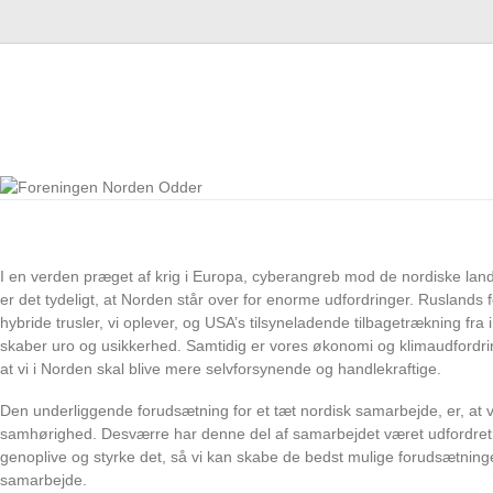
Skip
to
F
content
o
r
e
n
I en verden præget af krig i Europa, cyberangreb mod de nordiske lan
i
er det tydeligt, at Norden står over for enorme udfordringer. Ruslands 
n
hybride trusler, vi oplever, og USA’s tilsyneladende tilbagetrækning fra i
skaber uro og usikkerhed. Samtidig er vores økonomi og klimaudfordri
g
at vi i Norden skal blive mere selvforsynende og handlekraftige.
e
Den underliggende forudsætning for et tæt nordisk samarbejde, er, at vi
samhørighed. Desværre har denne del af samarbejdet været udfordret, m
n
genoplive og styrke det, så vi kan skabe de bedst mulige forudsætninge
N
samarbejde.