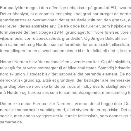
o
Europa fylder meget i den offentlige debat især på grund af EU, hvorim
Det er åbenlyst, at europæisk tænkning i høj grad har præget de nord
r
grundmønster er overnationalt: det er tre døde kulturer, den græske, 
der lever i deres abstrakte arv. De tre døde kulturer er, som højskol
d
formulerede det helt tilbage i 1944, grundlaget for, ”vore følelser, vore 
e
viljes impuls, vor retsbevidstheds grundvold”. Og Jørgen Bukdahl ser i
den sammenhæng Norden som et forbillede for europæisk fællesskab, f
n
forvandlingen fra en stavnsbunden almue til et frit folk helt ned i de st
O
Netop i Norden blev ’det nationale’ en levende realitet. Og dét skyldtes
tallet gik fra at være stormagter til at blive småstater. Samtidig bris
d
nordisk union. I stedet blev ’det nationale’ det bærende element. De nor
demokratisk grundlag, altså et grundsyn, der betragter alle menneske
d
grundlag blev de nordiske lande på trods af indbyrdes forskelligheder til
e
må Norden og Europa ses som to sammenhængende, men samtidig forsk
r
Det er ikke enten Europa eller Norden – vi er en del af begge dele. Det 
nordiske samarbejde samtidig med, at vi styrker det europæiske. Det g
socialt, men endnu vigtigere det kulturelle fællesskab, som danner grun
samarbejde.